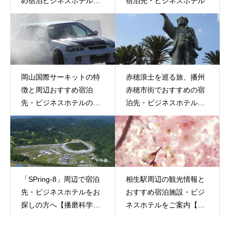
め宿泊ビジネスホテルの
宿泊先・ビジネスホテル
ご案内】
岡山国際サーキットの特
赤穂浪士を巡る旅、播州
徴と周辺おすすめ宿泊
赤穂市街でおすすめの宿
先・ビジネスホテルのご
泊先・ビジネスホテル情
案内
報
「SPring-8」周辺で宿泊
相生駅周辺の観光情報と
先・ビジネスホテルをお
おすすめ宿泊施設・ビジ
探しの方へ【播磨科学公
ネスホテルをご案内【冬
園都市】
の味覚は牡蠣】