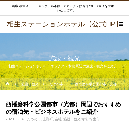
兵庫 相生ステーションホテル本館、アネックスは皆様のビジネスをサポー
トいたします。
相生ステーションホテル【公式HP】
施設・観光
相生ステーションホテル アネックス・本館 周辺の施設・観光をご紹介！
施設・観光
たつの市
西播磨科学公園都市（光都）周辺でおすすめの宿泊先・ビジネスホテルをご紹介
西播磨科学公園都市（光都）周辺でおすすめ
の宿泊先・ビジネスホテルをご紹介
2020.06.04
たつの市
上郡町
会社
施設・観光情報
相生市