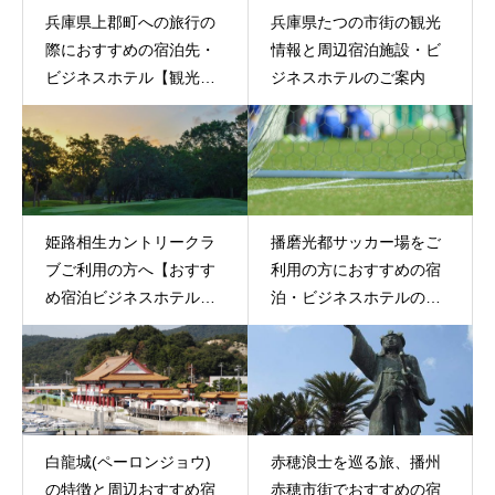
兵庫県上郡町への旅行の
兵庫県たつの市街の観光
際におすすめの宿泊先・
情報と周辺宿泊施設・ビ
ビジネスホテル【観光情
ジネスホテルのご案内
報もご案内】
姫路相生カントリークラ
播磨光都サッカー場をご
ブご利用の方へ【おすす
利用の方におすすめの宿
め宿泊ビジネスホテルの
泊・ビジネスホテルのご
ご案内】
案内
白龍城(ペーロンジョウ)
赤穂浪士を巡る旅、播州
の特徴と周辺おすすめ宿
赤穂市街でおすすめの宿